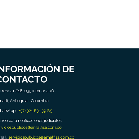
INFORMACIÓN DE
CONTACTO
rrera 21 #18-035 interior 206
alfi, Antioquia - Colombia
hatsApp:
(+57) 321 831 39 85
rreo para notificaciones judiciales:
rviciospublicos@amalfisa.com.co
ail:
serviciospublicos@amalfisa.com.co