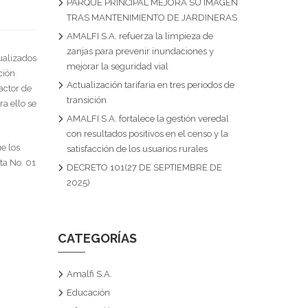
PARQUE PRINCIPAL MEJORA SU IMAGEN
TRAS MANTENIMIENTO DE JARDINERAS
AMALFI S.A. refuerza la limpieza de
zanjas para prevenir inundaciones y
tualizados
mejorar la seguridad vial
ción
Actualización tarifaria en tres periodos de
factor de
transición
ra ello se
AMALFI S.A. fortalece la gestión veredal
con resultados positivos en el censo y la
e los
satisfacción de los usuarios rurales
ta No. 01
DECRETO 101(27 DE SEPTIEMBRE DE
2025)
CATEGORÍAS
Amalfi S.A.
Educación