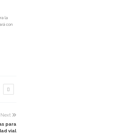
ra la
nará con
Next
as para
ad vial