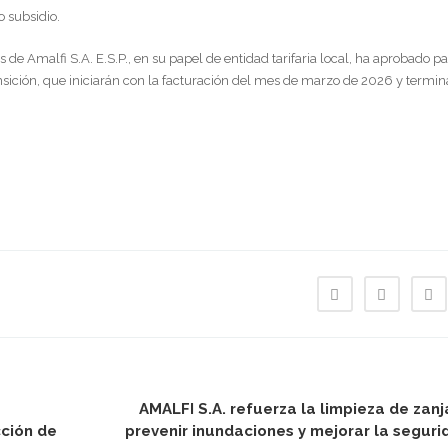
o subsidio.
 de Amalfi S.A. E.S.P., en su papel de entidad tarifaria local, ha aprobado pa
ansición, que iniciarán con la facturación del mes de marzo de 2026 y termi
AMALFI S.A. refuerza la limpieza de zanj
cción de
prevenir inundaciones y mejorar la segurid