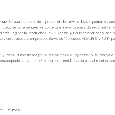
 142 de 1994, los costos de la prestación del servicio de aseo podrán ser ac
umulado, se incremente en un porcentaje mayor o igual al 3% según informa
l artículo 37 de la Resolución CRA 720 de 2015. Por lo anterior, se aplica el 
servicio de aseo a la empresa de Servicios Públicos de AMALFI S.A. E.S.P., pa
 151 de 2001 modificada por la Resolución CRA 403 de 2006, se informa qu
rifas adoptado por la Junta Directiva como entidad tarifaria local mediante ac
Ton/Susc-mes)